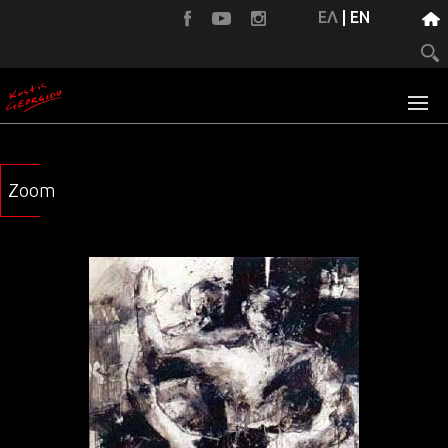
ΕΛ
|
EN
Zoom