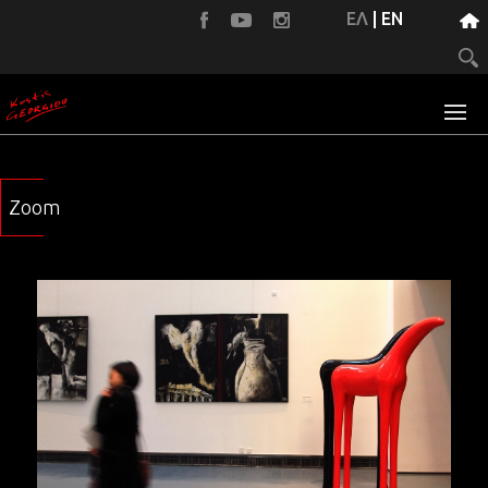
ΕΛ
|
EN
Zoom