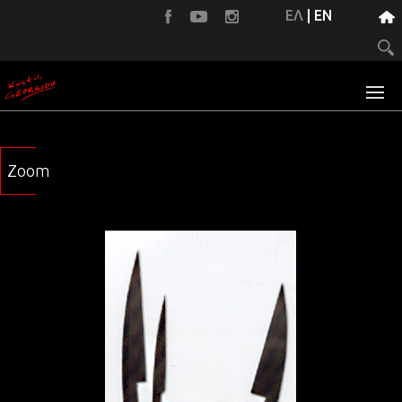
ΕΛ
|
EN
Zoom