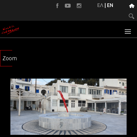
ΕΛ
|
EN
Zoom